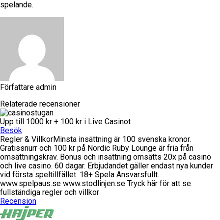
spelande.
Författare
admin
Relaterade recensioner
Upp till 1000 kr + 100 kr i Live Casinot
Besök
Regler & Villkor
Minsta insättning är 100 svenska kronor.
Gratissnurr och 100 kr på Nordic Ruby Lounge är fria från
omsättningskrav. Bonus och insättning omsätts 20x på casino
och live casino. 60 dagar. Erbjudandet gäller endast nya kunder
vid första speltillfället. 18+ Spela Ansvarsfullt.
www.spelpaus.se www.stodlinjen.se Tryck här för att se
fullständiga regler och villkor
Recension