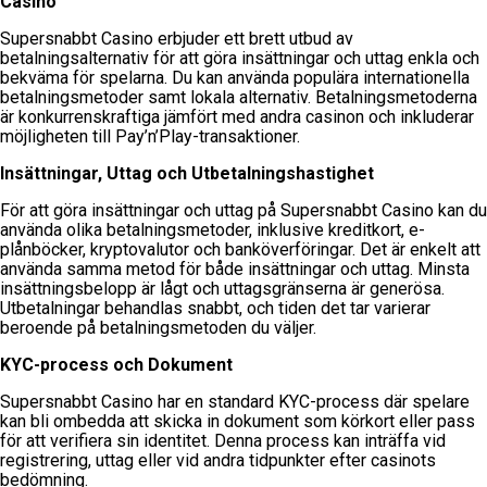
Casino
Supersnabbt Casino erbjuder ett brett utbud av
betalningsalternativ för att göra insättningar och uttag enkla och
bekväma för spelarna. Du kan använda populära internationella
betalningsmetoder samt lokala alternativ. Betalningsmetoderna
är konkurrenskraftiga jämfört med andra casinon och inkluderar
möjligheten till Pay’n’Play-transaktioner.
Insättningar, Uttag och Utbetalningshastighet
För att göra insättningar och uttag på Supersnabbt Casino kan du
använda olika betalningsmetoder, inklusive kreditkort, e-
plånböcker, kryptovalutor och banköverföringar. Det är enkelt att
använda samma metod för både insättningar och uttag. Minsta
insättningsbelopp är lågt och uttagsgränserna är generösa.
Utbetalningar behandlas snabbt, och tiden det tar varierar
beroende på betalningsmetoden du väljer.
KYC-process och Dokument
Supersnabbt Casino har en standard KYC-process där spelare
kan bli ombedda att skicka in dokument som körkort eller pass
för att verifiera sin identitet. Denna process kan inträffa vid
registrering, uttag eller vid andra tidpunkter efter casinots
bedömning.