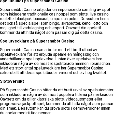
Spelutbudet på Supersnabbt Casino
Supersnabbt Casino erbjuder en imponerande samling av spel
som inkluderar traditionella casinospel som slots, live casino,
roulette, blackjack, baccarat, craps och poker. Dessutom finns
det också specialspel som bingo, skraplotter, keno, lotto och
möjlighet till vadslagning och esport. Oavsett din spelstil
kommer du att hitta något som passar dig på detta casino.
Spelutvecklare på Supersnabbt Casino
Supersnabbt Casino samarbetar med ett brett utbud av
spelutvecklare för att erbjuda spelare en mångsidig och
underhållande spelupplevelse. Listan över spelutvecklare
inkluderar några av de mest respekterade namnen i branschen.
Med ett stort antal spelutvecklare har Supersnabbt Casino
säkerställt att dess spelutbud är varierat och av hög kvalitet.
Slotöversikt
På Supersnabbt Casino hittar du ett brett urval av spelautomater
som inkluderar några av de mest populära titlarna på marknaden.
Oavsett om du gillar klassiska slots, videoautomater eller
progressiva jackpottspel, kommer du att hitta något som passar
din smak. Dessutom kan du prova slots i demoversioner innan
du spelar med riktiga pengar.