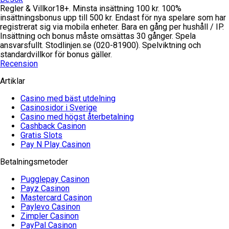
Regler & Villkor
18+. Minsta insättning 100 kr. 100%
insättningsbonus upp till 500 kr. Endast för nya spelare som har
registrerat sig via mobila enheter. Bara en gång per hushåll / IP.
Insättning och bonus måste omsättas 30 gånger. Spela
ansvarsfullt. Stodlinjen.se (020-81900). Spelviktning och
standardvillkor för bonus gäller.
Recension
Artiklar
Casino med bäst utdelning
Casinosidor i Sverige
Casino med högst återbetalning
Cashback Casinon
Gratis Slots
Pay N Play Casinon
Betalningsmetoder
Pugglepay Casinon
Payz Casinon
Mastercard Casinon
Paylevo Casinon
Zimpler Casinon
PayPal Casinon