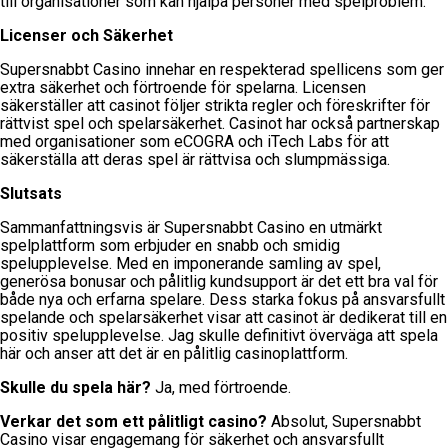
till organisationer som kan hjälpa personer med spelproblem.
Licenser och Säkerhet
Supersnabbt Casino innehar en respekterad spellicens som ger
extra säkerhet och förtroende för spelarna. Licensen
säkerställer att casinot följer strikta regler och föreskrifter för
rättvist spel och spelarsäkerhet. Casinot har också partnerskap
med organisationer som eCOGRA och iTech Labs för att
säkerställa att deras spel är rättvisa och slumpmässiga.
Slutsats
Sammanfattningsvis är Supersnabbt Casino en utmärkt
spelplattform som erbjuder en snabb och smidig
spelupplevelse. Med en imponerande samling av spel,
generösa bonusar och pålitlig kundsupport är det ett bra val för
både nya och erfarna spelare. Dess starka fokus på ansvarsfullt
spelande och spelarsäkerhet visar att casinot är dedikerat till en
positiv spelupplevelse. Jag skulle definitivt överväga att spela
här och anser att det är en pålitlig casinoplattform.
Skulle du spela här?
Ja, med förtroende.
Verkar det som ett pålitligt casino?
Absolut, Supersnabbt
Casino visar engagemang för säkerhet och ansvarsfullt