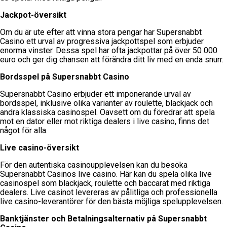
Jackpot-översikt
Om du är ute efter att vinna stora pengar har Supersnabbt
Casino ett urval av progressiva jackpottspel som erbjuder
enorma vinster. Dessa spel har ofta jackpottar på över 50 000
euro och ger dig chansen att förändra ditt liv med en enda snurr.
Bordsspel på Supersnabbt Casino
Supersnabbt Casino erbjuder ett imponerande urval av
bordsspel, inklusive olika varianter av roulette, blackjack och
andra klassiska casinospel. Oavsett om du föredrar att spela
mot en dator eller mot riktiga dealers i live casino, finns det
något för alla.
Live casino-översikt
För den autentiska casinoupplevelsen kan du besöka
Supersnabbt Casinos live casino. Här kan du spela olika live
casinospel som blackjack, roulette och baccarat med riktiga
dealers. Live casinot levereras av pålitliga och professionella
live casino-leverantörer för den bästa möjliga spelupplevelsen.
Banktjänster och Betalningsalternativ på Supersnabbt