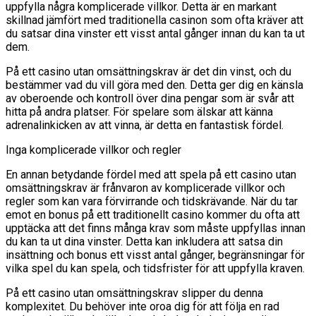
uppfylla några komplicerade villkor. Detta är en markant
skillnad jämfört med traditionella casinon som ofta kräver att
du satsar dina vinster ett visst antal gånger innan du kan ta ut
dem.
På ett casino utan omsättningskrav är det din vinst, och du
bestämmer vad du vill göra med den. Detta ger dig en känsla
av oberoende och kontroll över dina pengar som är svår att
hitta på andra platser. För spelare som älskar att känna
adrenalinkicken av att vinna, är detta en fantastisk fördel.
Inga komplicerade villkor och regler
En annan betydande fördel med att spela på ett casino utan
omsättningskrav är frånvaron av komplicerade villkor och
regler som kan vara förvirrande och tidskrävande. När du tar
emot en bonus på ett traditionellt casino kommer du ofta att
upptäcka att det finns många krav som måste uppfyllas innan
du kan ta ut dina vinster. Detta kan inkludera att satsa din
insättning och bonus ett visst antal gånger, begränsningar för
vilka spel du kan spela, och tidsfrister för att uppfylla kraven.
På ett casino utan omsättningskrav slipper du denna
komplexitet. Du behöver inte oroa dig för att följa en rad