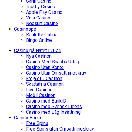
Skrill Casino
Trustly Casino
Apple Pay Casino
Visa Casino
Neosurf Casino
Casinospel
Roulette Online
Bingo Online
Casino på Nätet i 2024
Nya Casinon
Casino Med Snabba Uttag
Casino Utan Konto
Casino Utan Omsättningskrav
Freja eID Casinon
Skattefria Casinon
Live Casinon
Mobil Casinon
Casino med BankID
Casino med Svensk Licens
Casino med Låg Insättning
Casino Bonus
Free Spins
Free Spins utan Omsättningskrav