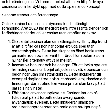
och förändringarna. Vi kommer också att ta en titt på de nya
casinona som har dykt upp med detta spännande koncept.
Senaste trender och förändringar
Online casino branschen är dynamisk och ständigt i
förändring. Året 2023 har medfört flera intressanta trender och
förändringar när det gäller casino utan omsättningskrav.
Ökat antal casinon utan omsättningskrav: En tydlig trend
är att allt fler casinon har börjat erbjuda spel utan
omsättningskrav. Detta har skapat en ökad konkurrens
på marknaden och har varit till fördel för spelarna som
nu har fler alternativ att välja mellan.
Innovativa bonusar och belöningar: För att locka spelare
har många casinon börjat erbjuda innovativa bonusar och
belöningar utan omsättningskrav. Detta inkluderar till
exempel dagliga free spins, cashback-erbjudanden och
turneringar där spelare kan vinna priser utan krav på att
satsa sina vinster.
Förbättrad användarupplevelse: Casinon har också
fokuserat på att förbättra den övergripande
användarupplevelsen. Detta inkluderar snabbare
registreringsprocesser och smidigare navigering på