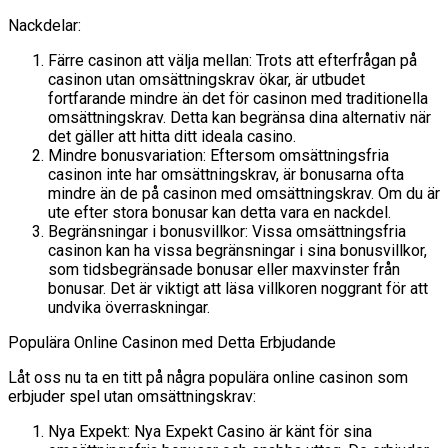
Nackdelar:
Färre casinon att välja mellan: Trots att efterfrågan på
casinon utan omsättningskrav ökar, är utbudet
fortfarande mindre än det för casinon med traditionella
omsättningskrav. Detta kan begränsa dina alternativ när
det gäller att hitta ditt ideala casino.
Mindre bonusvariation: Eftersom omsättningsfria
casinon inte har omsättningskrav, är bonusarna ofta
mindre än de på casinon med omsättningskrav. Om du är
ute efter stora bonusar kan detta vara en nackdel.
Begränsningar i bonusvillkor: Vissa omsättningsfria
casinon kan ha vissa begränsningar i sina bonusvillkor,
som tidsbegränsade bonusar eller maxvinster från
bonusar. Det är viktigt att läsa villkoren noggrant för att
undvika överraskningar.
Populära Online Casinon med Detta Erbjudande
Låt oss nu ta en titt på några populära online casinon som
erbjuder spel utan omsättningskrav:
Nya Expekt: Nya Expekt Casino är känt för sina