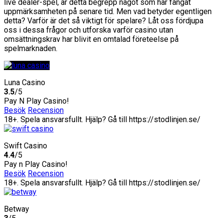
live dealer-spel, är detta begrepp något som har fångat
uppmärksamheten på senare tid. Men vad betyder egentligen
detta? Varför är det så viktigt för spelare? Låt oss fördjupa
oss i dessa frågor och utforska varför casino utan
omsättningskrav har blivit en omtalad företeelse på
spelmarknaden.
Luna Casino
3.5
/5
Pay N Play Casino!
Besök
Recension
18+. Spela ansvarsfullt. Hjälp? Gå till https://stodlinjen.se/
Swift Casino
4.4
/5
Pay n Play Casino!
Besök
Recension
18+. Spela ansvarsfullt. Hjälp? Gå till https://stodlinjen.se/
Betway