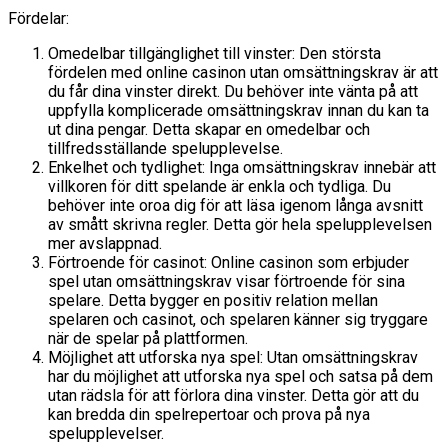
Fördelar:
Omedelbar tillgänglighet till vinster: Den största
fördelen med online casinon utan omsättningskrav är att
du får dina vinster direkt. Du behöver inte vänta på att
uppfylla komplicerade omsättningskrav innan du kan ta
ut dina pengar. Detta skapar en omedelbar och
tillfredsställande spelupplevelse.
Enkelhet och tydlighet: Inga omsättningskrav innebär att
villkoren för ditt spelande är enkla och tydliga. Du
behöver inte oroa dig för att läsa igenom långa avsnitt
av smått skrivna regler. Detta gör hela spelupplevelsen
mer avslappnad.
Förtroende för casinot: Online casinon som erbjuder
spel utan omsättningskrav visar förtroende för sina
spelare. Detta bygger en positiv relation mellan
spelaren och casinot, och spelaren känner sig tryggare
när de spelar på plattformen.
Möjlighet att utforska nya spel: Utan omsättningskrav
har du möjlighet att utforska nya spel och satsa på dem
utan rädsla för att förlora dina vinster. Detta gör att du
kan bredda din spelrepertoar och prova på nya
spelupplevelser.