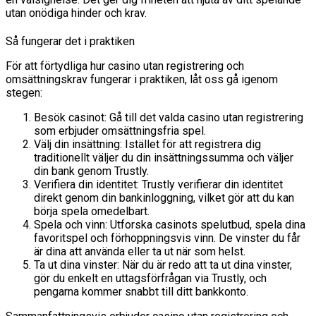
utan onödiga hinder och krav.
Så fungerar det i praktiken
För att förtydliga hur casino utan registrering och
omsättningskrav fungerar i praktiken, låt oss gå igenom
stegen:
Besök casinot: Gå till det valda casino utan registrering
som erbjuder omsättningsfria spel.
Välj din insättning: Istället för att registrera dig
traditionellt väljer du din insättningssumma och väljer
din bank genom Trustly.
Verifiera din identitet: Trustly verifierar din identitet
direkt genom din bankinloggning, vilket gör att du kan
börja spela omedelbart.
Spela och vinn: Utforska casinots spelutbud, spela dina
favoritspel och förhoppningsvis vinn. De vinster du får
är dina att använda eller ta ut när som helst.
Ta ut dina vinster: När du är redo att ta ut dina vinster,
gör du enkelt en uttagsförfrågan via Trustly, och
pengarna kommer snabbt till ditt bankkonto.