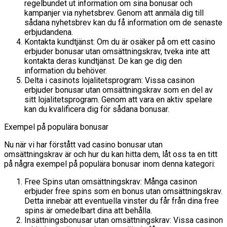
regelbundet ut information om sina bonusar och
kampanjer via nyhetsbrev. Genom att anmäla dig till
sådana nyhetsbrev kan du få information om de senaste
erbjudandena.
Kontakta kundtjänst: Om du är osäker på om ett casino
erbjuder bonusar utan omsättningskrav, tveka inte att
kontakta deras kundtjänst. De kan ge dig den
information du behöver.
Delta i casinots lojalitetsprogram: Vissa casinon
erbjuder bonusar utan omsättningskrav som en del av
sitt lojalitetsprogram. Genom att vara en aktiv spelare
kan du kvalificera dig för sådana bonusar.
Exempel på populära bonusar
Nu när vi har förstått vad casino bonusar utan
omsättningskrav är och hur du kan hitta dem, låt oss ta en titt
på några exempel på populära bonusar inom denna kategori:
Free Spins utan omsättningskrav: Många casinon
erbjuder free spins som en bonus utan omsättningskrav.
Detta innebär att eventuella vinster du får från dina free
spins är omedelbart dina att behålla.
Insättningsbonusar utan omsättningskrav: Vissa casinon