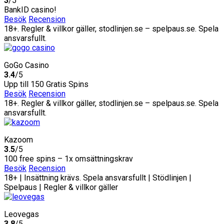
3
/5
BankID casino!
Besök
Recension
18+. Regler & villkor gäller, stodlinjen.se – spelpaus.se. Spela
ansvarsfullt.
GoGo Casino
3.4
/5
Upp till 150 Gratis Spins
Besök
Recension
18+. Regler & villkor gäller, stodlinjen.se – spelpaus.se. Spela
ansvarsfullt.
Kazoom
3.5
/5
100 free spins – 1x omsättningskrav
Besök
Recension
18+ | Insättning krävs. Spela ansvarsfullt | Stödlinjen |
Spelpaus | Regler & villkor gäller
Leovegas
3.8
/5