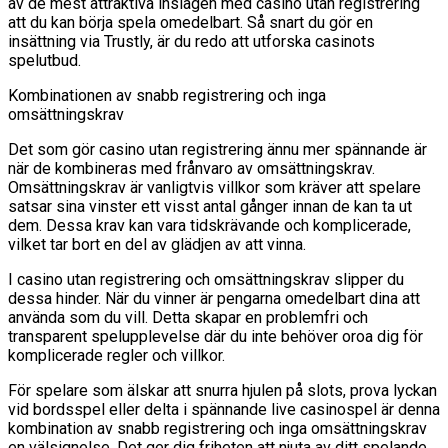
av de mest attraktiva inslagen med casino utan registrering
att du kan börja spela omedelbart. Så snart du gör en
insättning via Trustly, är du redo att utforska casinots
spelutbud.
Kombinationen av snabb registrering och inga
omsättningskrav
Det som gör casino utan registrering ännu mer spännande är
när de kombineras med frånvaro av omsättningskrav.
Omsättningskrav är vanligtvis villkor som kräver att spelare
satsar sina vinster ett visst antal gånger innan de kan ta ut
dem. Dessa krav kan vara tidskrävande och komplicerade,
vilket tar bort en del av glädjen av att vinna.
I casino utan registrering och omsättningskrav slipper du
dessa hinder. När du vinner är pengarna omedelbart dina att
använda som du vill. Detta skapar en problemfri och
transparent spelupplevelse där du inte behöver oroa dig för
komplicerade regler och villkor.
För spelare som älskar att snurra hjulen på slots, prova lyckan
vid bordsspel eller delta i spännande live casinospel är denna
kombination av snabb registrering och inga omsättningskrav
en välsignelse. Det ger dig friheten att njuta av ditt spelande