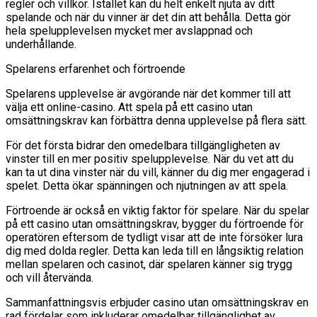
regler och villkor. Istället kan du helt enkelt njuta av ditt
spelande och när du vinner är det din att behålla. Detta gör
hela spelupplevelsen mycket mer avslappnad och
underhållande.
Spelarens erfarenhet och förtroende
Spelarens upplevelse är avgörande när det kommer till att
välja ett online-casino. Att spela på ett casino utan
omsättningskrav kan förbättra denna upplevelse på flera sätt.
För det första bidrar den omedelbara tillgängligheten av
vinster till en mer positiv spelupplevelse. När du vet att du
kan ta ut dina vinster när du vill, känner du dig mer engagerad i
spelet. Detta ökar spänningen och njutningen av att spela.
Förtroende är också en viktig faktor för spelare. När du spelar
på ett casino utan omsättningskrav, bygger du förtroende för
operatören eftersom de tydligt visar att de inte försöker lura
dig med dolda regler. Detta kan leda till en långsiktig relation
mellan spelaren och casinot, där spelaren känner sig trygg
och vill återvända.
Sammanfattningsvis erbjuder casino utan omsättningskrav en
rad fördelar som inkluderar omedelbar tillgänglighet av