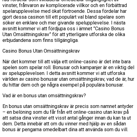
vinster, frånvaron av komplicerade villkor och en förbättrad
spelarupplevelse med ökat förtroende. Dessa fördelar har
gjort dessa casinon till ett populärt val bland spelare som
söker en enklare och mer givande spelupplevelse. I nästa
avsnitt kommer vi att fördjupa oss i ämnet ”Casino Bonus
Utan Omsättningskrav” för att ytterligare utforska de olika
erbjudandena som finns tillgängliga.
Casino Bonus Utan Omsättningskrav
När det kommer till att välja ett online-casino är det inte bara
spelen som spelar roll. Bonusar och kampanjer är en viktig del
av spelupplevelsen. I detta avsnitt kommer vi att utforska
världen av casino bonusar utan omsättningskrav, vad de är, hur
du hittar dem och ge några exempel på populära bonusar.
Vad är en bonus utan omsättningskrav?
En bonus utan omsättningskrav är precis som namnet antyder
– en belöning som du får från ett online-casino utan krav på
att satsa dina vinster ett visst antal gånger innan du kan ta ut
dem. Detta innebär att om du vinner med hjälp av en sådan
bonus är pengarna omedelbart dina att använda som du vill.