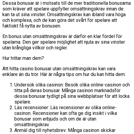
Dessa bonusar är i motsats till de mer traditionella bonusarna
som kräver att spelare uppfyller omsättningskrav innan de
kan ta ut sina vinster. Omsättningskrav kan ibland vara höga
och komplexa, och de kan göra det svårt för spelare att
faktiskt få nytta av bonusen.
En bonus utan omsättningskrav är därför en klar fördel för
spelarna. Den ger spelare möjlighet att njuta av sina vinster
utan krångliga villkor och regler.
Hur hittar man dem?
Att hitta casino bonusar utan omsättningskrav kan vara
enklare än du tror. Här är några tips om hur du kan hitta dem:
Undersök olika casinon: Besök olika online-casinon och
titta på deras bonusar. Många casinon marknadsför
dessa bonusar tydligt på sina webbplatser för att locka
spelare.
Läs recensioner: Läs recensioner av olika online-
casinon. Recensioner kan ofta ge dig insikt i vilka
bonusar som erbjuds och om de är utan
omsättningskrav.
Anmäl dig till nyhetsbrev: Många casinon skickar