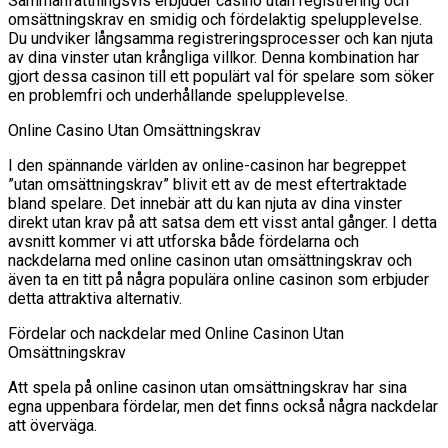
Sammanfattningsvis erbjuder casino utan registrering och
omsättningskrav en smidig och fördelaktig spelupplevelse.
Du undviker långsamma registreringsprocesser och kan njuta
av dina vinster utan krångliga villkor. Denna kombination har
gjort dessa casinon till ett populärt val för spelare som söker
en problemfri och underhållande spelupplevelse.
Online Casino Utan Omsättningskrav
I den spännande världen av online-casinon har begreppet
”utan omsättningskrav” blivit ett av de mest eftertraktade
bland spelare. Det innebär att du kan njuta av dina vinster
direkt utan krav på att satsa dem ett visst antal gånger. I detta
avsnitt kommer vi att utforska både fördelarna och
nackdelarna med online casinon utan omsättningskrav och
även ta en titt på några populära online casinon som erbjuder
detta attraktiva alternativ.
Fördelar och nackdelar med Online Casinon Utan
Omsättningskrav
Att spela på online casinon utan omsättningskrav har sina
egna uppenbara fördelar, men det finns också några nackdelar
att överväga.