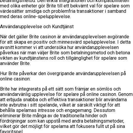
betalningsmetod. Den enkla integrationen och kompatibiliteten
med olika enheter gör Brite till ett bekvämt val för spelare som
värdesätter smidiga och problemfria transaktioner i samband
med deras online-spelupplevelse.
Användarupplevelse och Kundtjänst
När det gäller Brite casinon är användarupplevelsen avgörande
för att skapa en positiv och minnesvärd spelupplevelse. I detta
avsnitt kommer vi att undersöka hur användarupplevelsen
påverkas när man väljer Brite som betalningsmetod och betona
vikten av kundtjänstens roll och tillgänglighet för spelare som
använder Brite.
Hur Brite påverkar den övergripande användarupplevelsen på
online casinon:
Brite har integrerats på ett sätt som främjar en sömlös och
användarvänlig upplevelse för spelare på online casinon. Genom
att erbjuda snabba och effektiva transaktioner blir användarna
inte avbrutna i sitt spelande, vilket är särskilt viktigt för att
behålla spelarnas intresse och engagemang. Dessutom
eliminerar Brite många av de traditionella hinder och
fördröjningar som kan uppstå med andra betalningsmetoder,
vilket gör det möjligt för spelarna att fokusera fullt ut på sina
favoritspel.