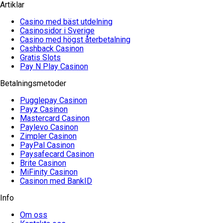
Artiklar
Casino med bäst utdelning
Casinosidor i Sverige
Casino med högst återbetalning
Cashback Casinon
Gratis Slots
Pay N Play Casinon
Betalningsmetoder
Pugglepay Casinon
Payz Casinon
Mastercard Casinon
Paylevo Casinon
Zimpler Casinon
PayPal Casinon
Paysafecard Casinon
Brite Casinon
MiFinity Casinon
Casinon med BankID
Info
Om oss