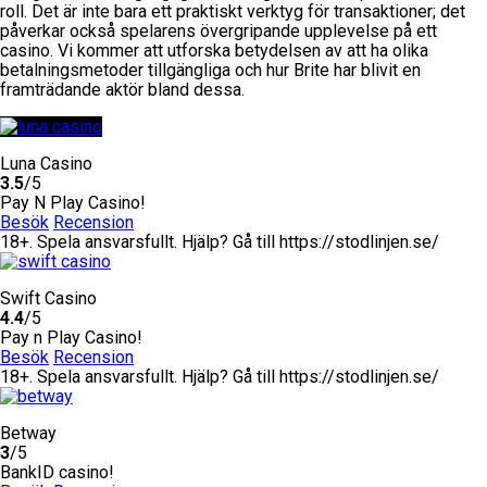
roll. Det är inte bara ett praktiskt verktyg för transaktioner; det
påverkar också spelarens övergripande upplevelse på ett
casino. Vi kommer att utforska betydelsen av att ha olika
betalningsmetoder tillgängliga och hur Brite har blivit en
framträdande aktör bland dessa.
Luna Casino
3.5
/5
Pay N Play Casino!
Besök
Recension
18+. Spela ansvarsfullt. Hjälp? Gå till https://stodlinjen.se/
Swift Casino
4.4
/5
Pay n Play Casino!
Besök
Recension
18+. Spela ansvarsfullt. Hjälp? Gå till https://stodlinjen.se/
Betway
3
/5
BankID casino!