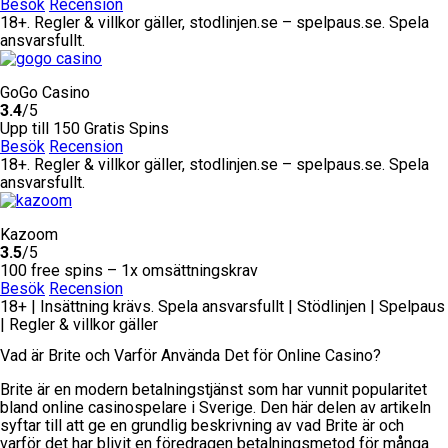
Besök
Recension
18+. Regler & villkor gäller, stodlinjen.se – spelpaus.se. Spela
ansvarsfullt.
GoGo Casino
3.4
/5
Upp till 150 Gratis Spins
Besök
Recension
18+. Regler & villkor gäller, stodlinjen.se – spelpaus.se. Spela
ansvarsfullt.
Kazoom
3.5
/5
100 free spins – 1x omsättningskrav
Besök
Recension
18+ | Insättning krävs. Spela ansvarsfullt | Stödlinjen | Spelpaus
| Regler & villkor gäller
Vad är Brite och Varför Använda Det för Online Casino?
Brite är en modern betalningstjänst som har vunnit popularitet
bland online casinospelare i Sverige. Den här delen av artikeln
syftar till att ge en grundlig beskrivning av vad Brite är och
varför det har blivit en föredragen betalningsmetod för många