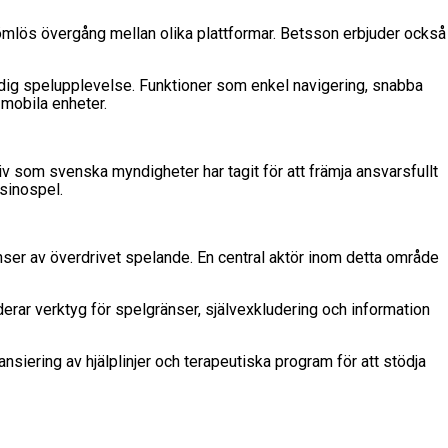
 sömlös övergång mellan olika plattformar. Betsson erbjuder också
midig spelupplevelse. Funktioner som enkel navigering, snabba
 mobila enheter.
tiv som svenska myndigheter har tagit för att främja ansvarsfullt
asinospel.
nser av överdrivet spelande. En central aktör inom detta område
derar verktyg för spelgränser, självexkludering och information
iering av hjälplinjer och terapeutiska program för att stödja