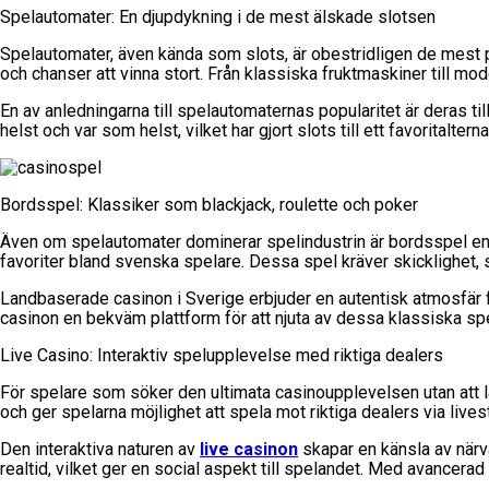
Spelautomater: En djupdykning i de mest älskade slotsen
Spelautomater, även kända som slots, är obestridligen de mest 
och chanser att vinna stort. Från klassiska fruktmaskiner till mo
En av anledningarna till spelautomaternas popularitet är deras ti
helst och var som helst, vilket har gjort slots till ett favoritalte
Bordsspel: Klassiker som blackjack, roulette och poker
Även om spelautomater dominerar spelindustrin är bordsspel en os
favoriter bland svenska spelare. Dessa spel kräver skicklighet, s
Landbaserade casinon i Sverige erbjuder en autentisk atmosfär f
casinon en bekväm plattform för att njuta av dessa klassiska spe
Live Casino: Interaktiv spelupplevelse med riktiga dealers
För spelare som söker den ultimata casinoupplevelsen utan att lä
och ger spelarna möjlighet att spela mot riktiga dealers via live
Den interaktiva naturen av
live casinon
skapar en känsla av närv
realtid, vilket ger en social aspekt till spelandet. Med avancerad