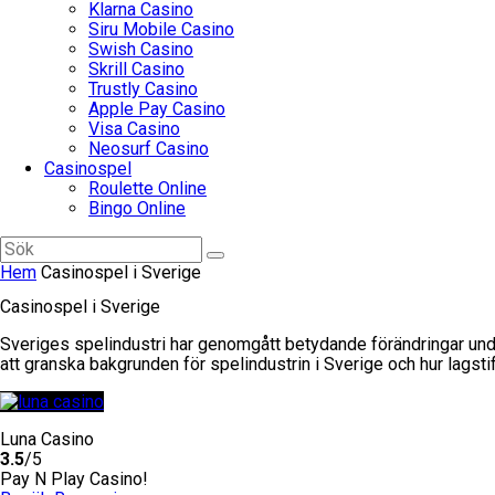
Klarna Casino
Siru Mobile Casino
Swish Casino
Skrill Casino
Trustly Casino
Apple Pay Casino
Visa Casino
Neosurf Casino
Casinospel
Roulette Online
Bingo Online
Hem
Casinospel i Sverige
Casinospel i Sverige
Sveriges spelindustri har genomgått betydande förändringar und
att granska bakgrunden för spelindustrin i Sverige och hur lagstif
Luna Casino
3.5
/5
Pay N Play Casino!